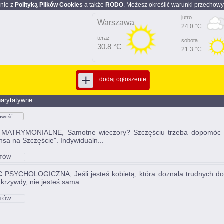
dnie z
Polityką Plików Cookies
a także
RODO
. Możesz określić warunki przechowy
jutro
Warszawa
24.0 °C
teraz
sobota
30.8 °C
21.3 °C
dodaj ogłoszenie
harytatywne
owość
MATRYMONIALNE, Samotne wieczory? Szczęściu trzeba dopomóc O
nsa na Szczęście". Indywidualn...
TÓW
C
PSYCHOLOGICZNA, Jeśli jesteś kobietą, która doznała trudnych do
 krzywdy, nie jesteś sama...
TÓW