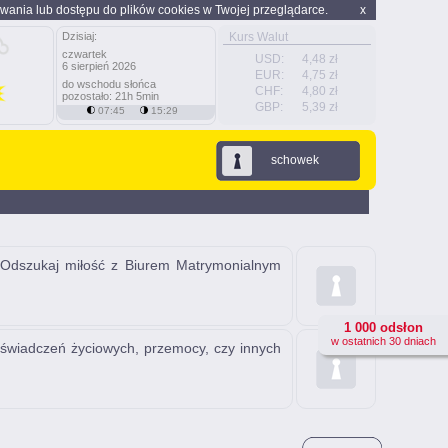
wania lub dostępu do plików cookies w Twojej przeglądarce.
x
Dzisiaj:
Kurs Walut
czwartek
USD:
4,48 zł
6 sierpień 2026
EUR:
4,75 zł
do wschodu słońca
CHF:
4,80 zł
pozostało: 21h 5min
GBP:
5,39 zł
07:45
15:29
schowek
dszukaj miłość z Biurem Matrymonialnym
1 000 odsłon
w ostatnich 30 dniach
świadczeń życiowych, przemocy, czy innych