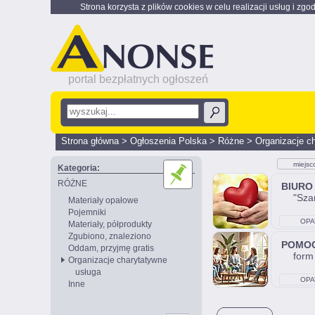
Strona korzysta z plików cookies w celu realizacji usług i zgo
portal bezpłatnych ogłoszeń
Strona główna
>
Ogłoszenia Polska
>
Różne
>
Organizacje c
miejsc
Kategoria:
RÓŻNE
BIURO
"Sza
Materiały opałowe
Pojemniki
OPA
Materiały, półprodukty
Zgubiono, znaleziono
POMO
Oddam, przyjmę gratis
form
Organizacje charytatywne
usługa
OPA
Inne