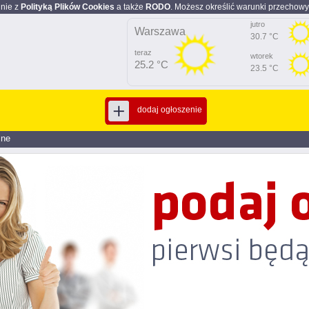
dnie z
Polityką Plików Cookies
a także
RODO
. Możesz określić warunki przechowy
jutro
Warszawa
30.7 °C
teraz
wtorek
25.2 °C
23.5 °C
dodaj ogłoszenie
zne