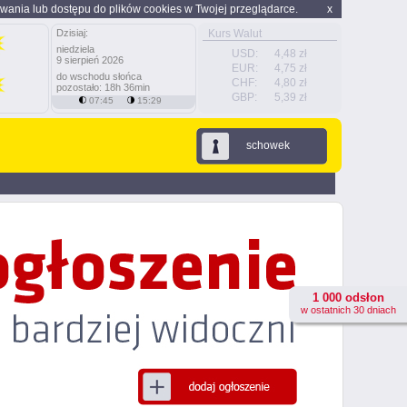
wania lub dostępu do plików cookies w Twojej przeglądarce.
x
Dzisiaj:
Kurs Walut
niedziela
USD:
4,48 zł
9 sierpień 2026
EUR:
4,75 zł
do wschodu słońca
CHF:
4,80 zł
pozostało: 18h 36min
GBP:
5,39 zł
07:45
15:29
schowek
1 000 odsłon
w ostatnich 30 dniach