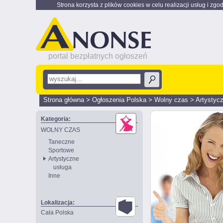
Strona korzysta z plików cookies w celu realizacji usług i zgo
portal bezpłatnych ogłoszeń
Strona główna
>
Ogłoszenia Polska
>
Wolny czas
>
Artystyc
Kategoria:
WOLNY CZAS
Taneczne
Sportowe
Artystyczne
usługa
Inne
Lokalizacja:
Cała Polska