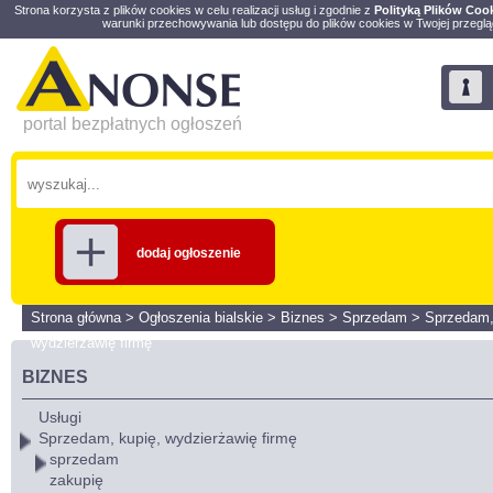
Strona korzysta z plików cookies w celu realizacji usług i zgodnie z
Polityką Plików Coo
warunki przechowywania lub dostępu do plików cookies w Twojej przeglą
portal bezpłatnych ogłoszeń
dodaj ogłoszenie
Strona główna
>
Ogłoszenia bialskie
>
Biznes
>
Sprzedam
>
Sprzedam,
wydzierżawię firmę
BIZNES
Usługi
Sprzedam, kupię, wydzierżawię firmę
sprzedam
zakupię