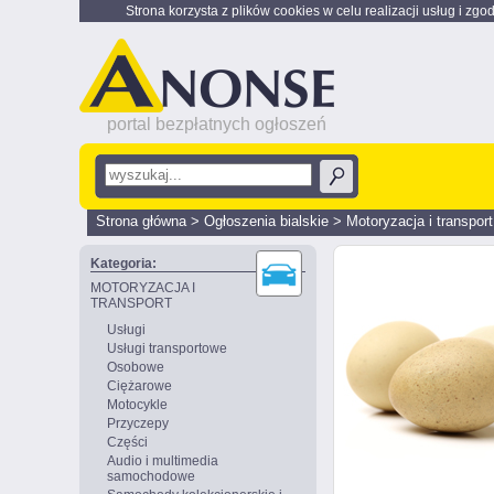
Strona korzysta z plików cookies w celu realizacji usług i zgo
portal bezpłatnych ogłoszeń
Strona główna
>
Ogłoszenia bialskie
>
Motoryzacja i transport
Kategoria:
MOTORYZACJA I
TRANSPORT
Usługi
Usługi transportowe
Osobowe
Ciężarowe
Motocykle
Przyczepy
Części
Audio i multimedia
samochodowe