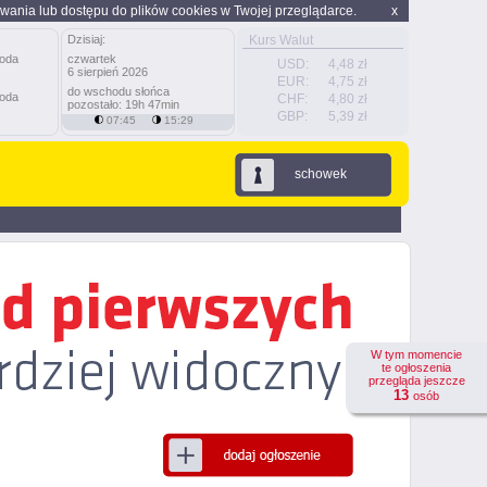
wania lub dostępu do plików cookies w Twojej przeglądarce.
x
Dzisiaj:
Kurs Walut
czwartek
USD:
4,48 zł
6 sierpień 2026
EUR:
4,75 zł
do wschodu słońca
CHF:
4,80 zł
pozostało: 19h 47min
GBP:
5,39 zł
07:45
15:29
schowek
W tym momencie
te ogłoszenia
przegląda jeszcze
13
osób