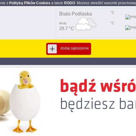
dnie z
Polityką Plików Cookies
a także
RODO
. Możesz określić warunki przechowy
°C
Biała Podlaska
°C
teraz
29.7 °C
dodaj ogłoszenie