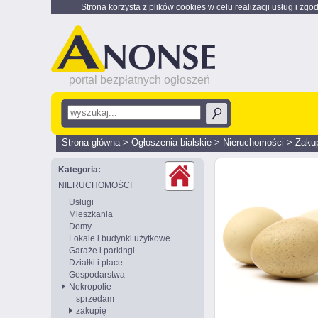
Strona korzysta z plików cookies w celu realizacji usług i zgo
portal bezpłatnych ogłoszeń
Strona główna
>
Ogłoszenia bialskie
>
Nieruchomości
>
Zaku
Kategoria:
NIERUCHOMOŚCI
Usługi
Mieszkania
Domy
Lokale i budynki użytkowe
Garaże i parkingi
Działki i place
Gospodarstwa
Nekropolie
sprzedam
zakupię