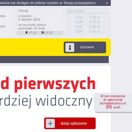
wania lub dostępu do plików cookies w Twojej przeglądarce.
x
Dzisiaj:
Kurs Walut
czwartek
USD:
4,48 zł
6 sierpień 2026
EUR:
4,75 zł
do wschodu słońca
CHF:
4,80 zł
pozostało: 4h 9min
GBP:
5,39 zł
07:45
15:29
schowek
W tym momencie
te ogłoszenia
przegląda jeszcze
371
osób