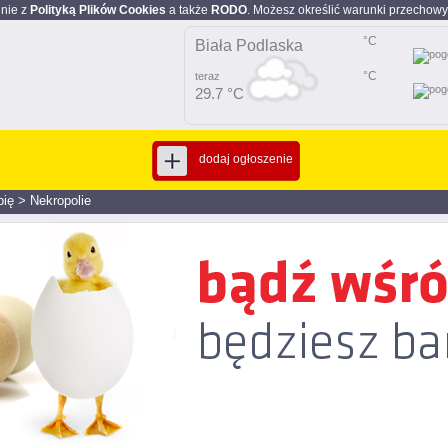
dnie z
Polityką Plików Cookies
a także
RODO
. Możesz określić warunki przechowy
°C
Biała Podlaska
°C
teraz
29.7 °C
dodaj ogłoszenie
pię
>
Nekropolie