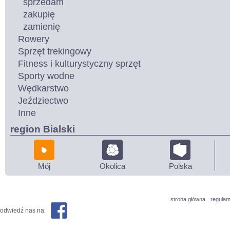
sprzedam
zakupię
zamienię
Rowery
Sprzęt trekingowy
Fitness i kulturystyczny sprzęt
Sporty wodne
Wędkarstwo
Jeździectwo
Inne
region Bialski
Mój
Okolica
Polska
strona główna
regulam
odwiedź nas na: