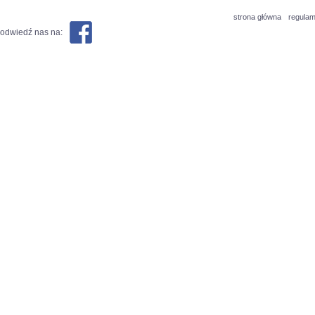
strona główna
regulam
odwiedź nas na: