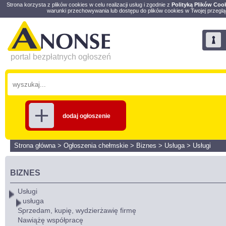
Strona korzysta z plików cookies w celu realizacji usług i zgodnie z
Polityką Plików Coo
warunki przechowywania lub dostępu do plików cookies w Twojej przeglą
portal bezpłatnych ogłoszeń
dodaj ogłoszenie
Strona główna
>
Ogłoszenia chełmskie
>
Biznes
>
Usługa
>
Usługi
BIZNES
Usługi
usługa
Sprzedam, kupię, wydzierżawię firmę
Nawiążę współpracę