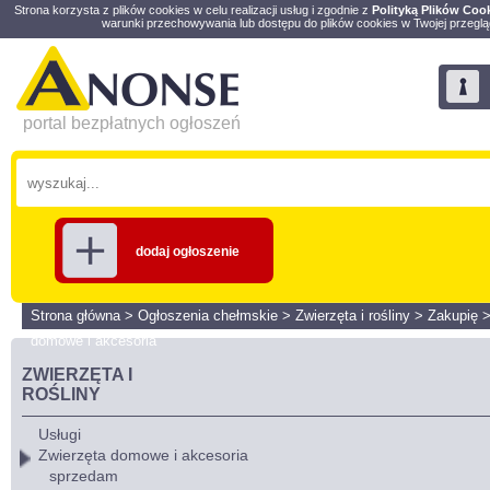
Strona korzysta z plików cookies w celu realizacji usług i zgodnie z
Polityką Plików Coo
warunki przechowywania lub dostępu do plików cookies w Twojej przeglą
portal bezpłatnych ogłoszeń
dodaj ogłoszenie
Strona główna
>
Ogłoszenia chełmskie
>
Zwierzęta i rośliny
>
Zakupię
domowe i akcesoria
ZWIERZĘTA I
ROŚLINY
Usługi
Zwierzęta domowe i akcesoria
sprzedam