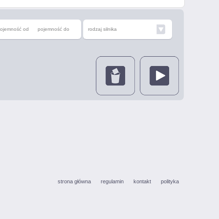
ojemność od
pojemność do
rodzaj silnika
strona główna
regulamin
kontakt
polityka