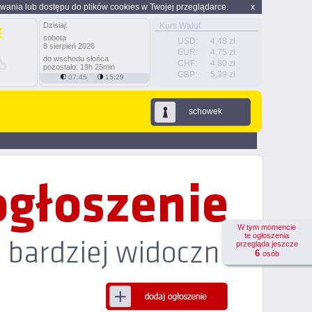
wania lub dostępu do plików cookies w Twojej przeglądarce.
x
Dzisiaj:
Kurs Walut
sobota
USD:
4,48 zł
8 sierpień 2026
EUR:
4,75 zł
do wschodu słońca
CHF:
4,80 zł
pozostało: 19h 25min
GBP:
5,39 zł
07:45
15:29
schowek
W tym momencie
te ogłoszenia
przegląda jeszcze
6
osób