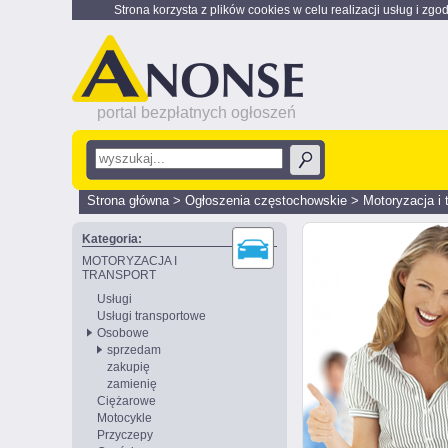
Strona korzysta z plików cookies w celu realizacji usług i zgo
portal bezpłatnych ogłoszeń
Strona główna
>
Ogłoszenia częstochowskie
>
Motoryzacja i 
Kategoria:
MOTORYZACJA I
TRANSPORT
Usługi
Usługi transportowe
Osobowe
sprzedam
zakupię
zamienię
Ciężarowe
Motocykle
Przyczepy