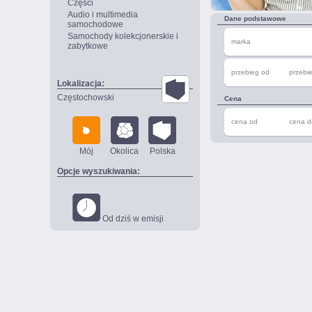
Części
Audio i multimedia
Dane podstawowe
samochodowe
Samochody kolekcjonerskie i
marka
zabytkowe
przebieg od
przebi
Lokalizacja:
Częstochowski
Cena
cena od
cena d
Mój
Okolica
Polska
Opcje wyszukiwania:
Od dziś w emisji