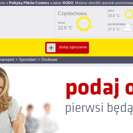
dnie z
Polityką Plików Cookies
a także
RODO
. Możesz określić warunki przechowy
jutro
Częstochowa
23.8 °C
teraz
poniedziałek
22.9 °C
27.5 °C
dodaj ogłoszenie
transport
>
Sprzedam
>
Osobowe