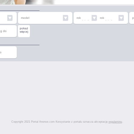
model
rok
rok
p
produkcji
produkcji
od
do
pokaż
eg do
więcej
o
Copyright 2021 Portal Anonse.com Korzystanie z portalu oznacza akceptację
regulaminu
.