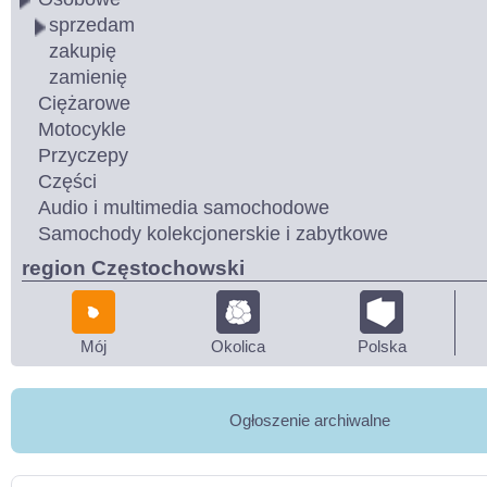
sprzedam
zakupię
zamienię
Ciężarowe
Motocykle
Przyczepy
Części
Audio i multimedia samochodowe
Samochody kolekcjonerskie i zabytkowe
region Częstochowski
Mój
Okolica
Polska
Ogłoszenie archiwalne