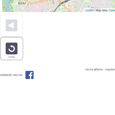
Leaflet
| Map data:
Open
Cofnij
strona główna
regulam
odwiedź nas na: