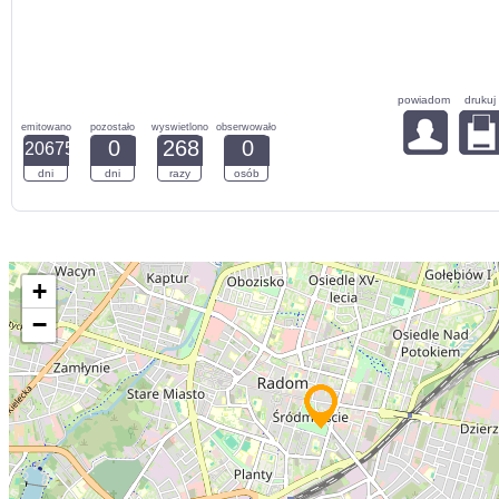
powiadom
drukuj
emitowano
pozostało
wyswietlono
obserwowało
0
268
0
20675
dni
dni
razy
osób
+
−