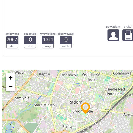
powiadom
drukuj
emitowano
pozostało
wyswietlono
obserwowało
0
0
20674
1311
dni
dni
razy
osób
+
−