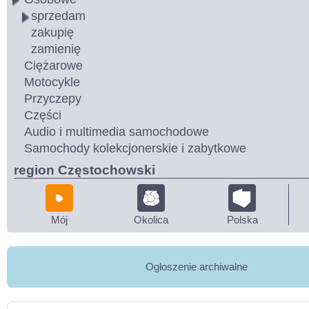
sprzedam
zakupię
zamienię
Ciężarowe
Motocykle
Przyczepy
Części
Audio i multimedia samochodowe
Samochody kolekcjonerskie i zabytkowe
region Częstochowski
Mój
Okolica
Polska
Ogłoszenie archiwalne