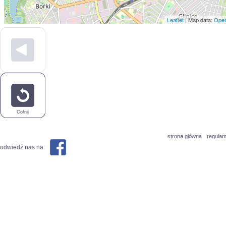
Leaflet
| Map data:
Open
Cofnij
strona główna
regulam
odwiedź nas na: