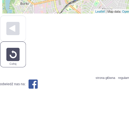
Leaflet
| Map data:
Open
Cofnij
strona główna
regulam
odwiedź nas na: