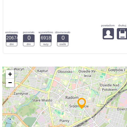
powiadom
drukuj
emitowano
pozostało
wyswietlono
obserwowało
0
0
20674
6918
dni
dni
razy
osób
+
−