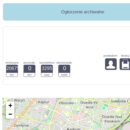
Ogłoszenie archiwalne
powiadom
drukuj
emitowano
pozostało
wyswietlono
obserwowało
0
0
20675
3295
dni
dni
razy
osób
+
−