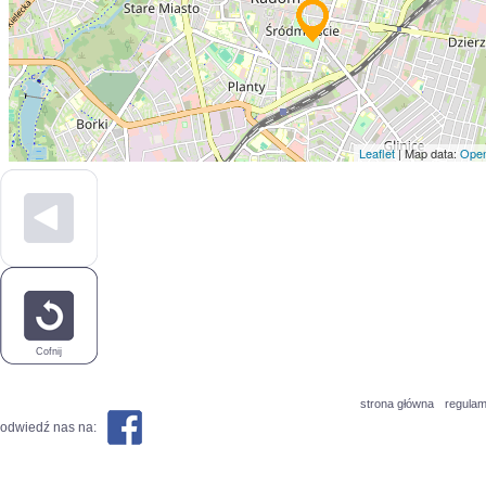
Leaflet
| Map data:
Open
Cofnij
strona główna
regulam
odwiedź nas na: