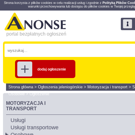
Strona korzysta z plików cookies w celu realizacji usług i zgodnie z
Polityką Plików Coo
warunki przechowywania lub dostępu do plików cookies w Twojej przeglą
portal bezpłatnych ogłoszeń
dodaj ogłoszenie
Strona główna
>
Ogłoszenia jeleniogórskie
>
Motoryzacja i transport
>
S
Osobowe
>
Ogłoszenie
MOTORYZACJA I
TRANSPORT
Usługi
Usługi transportowe
Osobowe