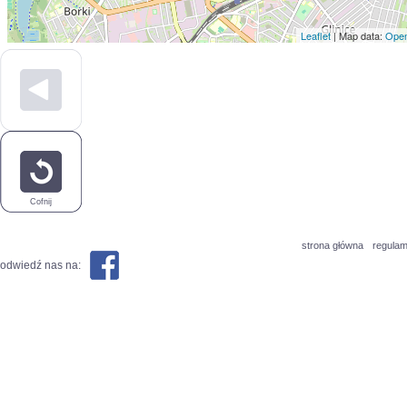
Leaflet
| Map data:
Open
Cofnij
strona główna
regulam
odwiedź nas na: