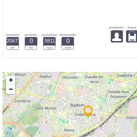
powiadom
drukuj
emitowano
pozostało
wyswietlono
obserwowało
0
0
20673
5811
dni
dni
razy
osób
+
−