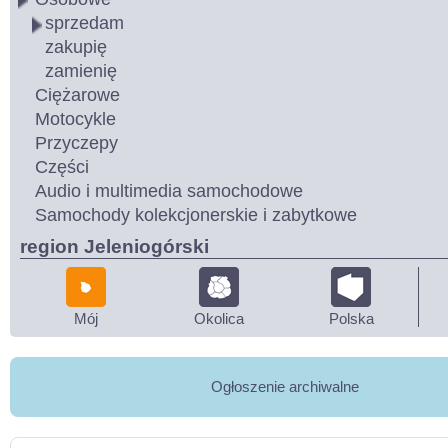
sprzedam
zakupię
zamienię
Ciężarowe
Motocykle
Przyczepy
Części
Audio i multimedia samochodowe
Samochody kolekcjonerskie i zabytkowe
region Jeleniogórski
Mój
Okolica
Polska
Ogłoszenie archiwalne