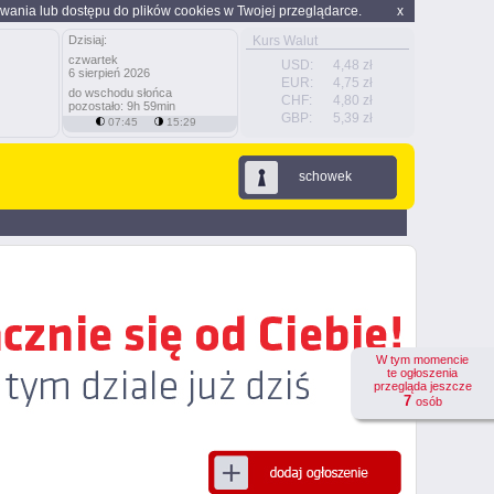
wania lub dostępu do plików cookies w Twojej przeglądarce.
x
Dzisiaj:
Kurs Walut
czwartek
USD:
4,48 zł
6 sierpień 2026
EUR:
4,75 zł
do wschodu słońca
CHF:
4,80 zł
pozostało: 9h 59min
GBP:
5,39 zł
07:45
15:29
schowek
W tym momencie
te ogłoszenia
przegląda jeszcze
7
osób