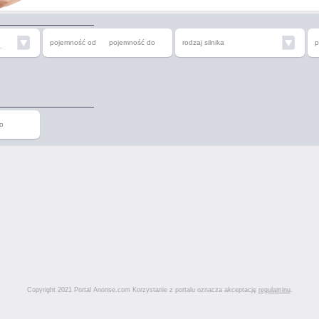
pojemność od
pojemność do
rodzaj silnika
p
i
o
Copyright 2021 Portal Anonse.com Korzystanie z portalu oznacza akceptację
regulaminu
.