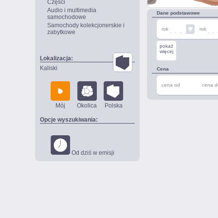
Części
Audio i multimedia
Dane podstawowe
samochodowe
Samochody kolekcjonerskie i
rok
rok
zabytkowe
produkcji
produkcj
od
do
pokaż
więcej
Lokalizacja:
Kaliski
Cena
cena od
cena d
Mój
Okolica
Polska
Opcje wyszukiwania:
Od dziś w emisji