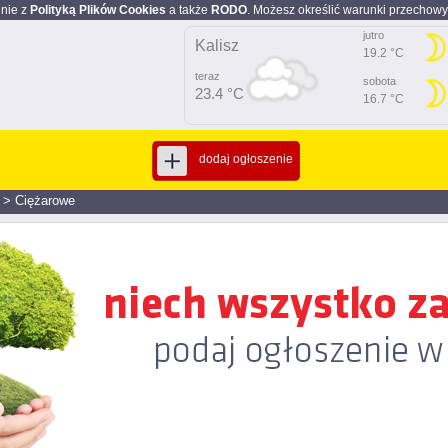
dnie z
Polityką Plików Cookies
a także
RODO
. Możesz określić warunki przechowy
jutro
Kalisz
19.2 °C
teraz
sobota
23.4 °C
16.7 °C
dodaj ogłoszenie
>
Ciężarowe