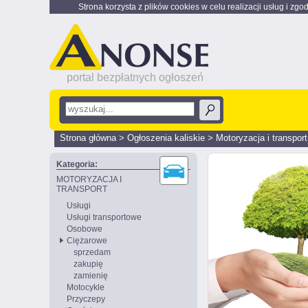
Strona korzysta z plików cookies w celu realizacji usług i zgo
portal bezpłatnych ogłoszeń
Strona główna
>
Ogłoszenia kaliskie
>
Motoryzacja i transport
Kategoria:
MOTORYZACJA I
TRANSPORT
Usługi
Usługi transportowe
Osobowe
Ciężarowe
sprzedam
zakupię
zamienię
Motocykle
Przyczepy