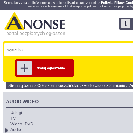
Strona korzysta z plików cookies w celu realizacji usług i zgodnie z
Polityką Plików Coo
warunki przechowywania lub dostępu do plików cookies w Twojej przeglą
portal bezpłatnych ogłoszeń
dodaj ogłoszenie
Strona główna
>
Ogłoszenia koszalińskie
>
Audio wideo
>
Zamienię
>
A
AUDIO WIDEO
Usługi
TV
Wideo, DVD
Audio