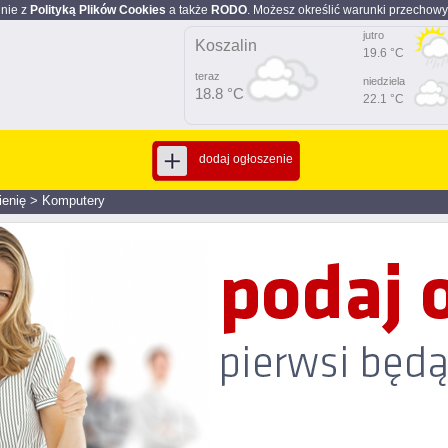
dnie z
Polityką Plików Cookies
a także
RODO
. Możesz określić warunki przechowy
jutro
Koszalin
19.6 °C
teraz
niedziela
18.8 °C
22.1 °C
dodaj ogłoszenie
enię
>
Komputery