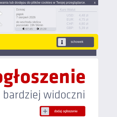
wania lub dostępu do plików cookies w Twojej przeglądarce.
x
Dzisiaj:
Kurs Walut
piątek
USD:
4,48 zł
7 sierpień 2026
EUR:
4,75 zł
do wschodu słońca
CHF:
4,80 zł
pozostało: 19h 56min
GBP:
5,39 zł
07:45
15:29
schowek