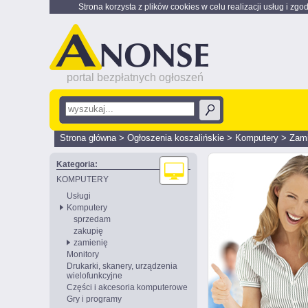
Strona korzysta z plików cookies w celu realizacji usług i zgo
portal bezpłatnych ogłoszeń
Strona główna
>
Ogłoszenia koszalińskie
>
Komputery
>
Zami
Kategoria:
KOMPUTERY
Usługi
Komputery
sprzedam
zakupię
zamienię
Monitory
Drukarki, skanery, urządzenia
wielofunkcyjne
Części i akcesoria komputerowe
Gry i programy