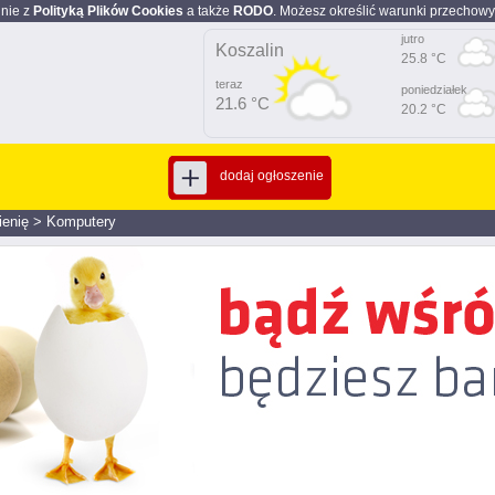
dnie z
Polityką Plików Cookies
a także
RODO
. Możesz określić warunki przechowy
jutro
Koszalin
25.8 °C
teraz
poniedziałek
21.6 °C
20.2 °C
dodaj ogłoszenie
enię
>
Komputery