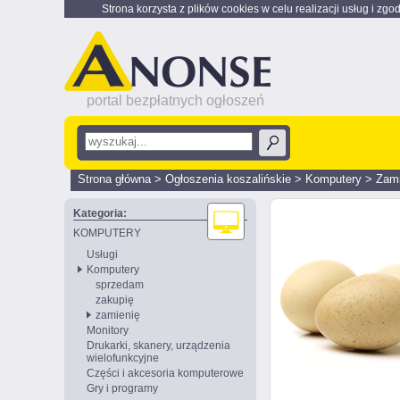
Strona korzysta z plików cookies w celu realizacji usług i zgo
portal bezpłatnych ogłoszeń
Strona główna
>
Ogłoszenia koszalińskie
>
Komputery
>
Zami
Kategoria:
KOMPUTERY
Usługi
Komputery
sprzedam
zakupię
zamienię
Monitory
Drukarki, skanery, urządzenia
wielofunkcyjne
Części i akcesoria komputerowe
Gry i programy