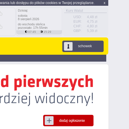
wania lub dostępu do plików cookies w Twojej przeglądarce.
x
Dzisiaj:
Kurs Walut
sobota
USD:
4,48 zł
8 sierpień 2026
EUR:
4,75 zł
do wschodu słońca
CHF:
4,80 zł
pozostało: 17h 55min
GBP:
5,39 zł
07:45
15:29
schowek