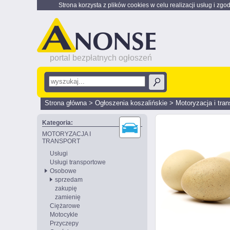
Strona korzysta z plików cookies w celu realizacji usług i zgo
portal bezpłatnych ogłoszeń
Strona główna
>
Ogłoszenia koszalińskie
>
Motoryzacja i tran
Kategoria:
MOTORYZACJA I
TRANSPORT
Usługi
Usługi transportowe
Osobowe
sprzedam
zakupię
zamienię
Ciężarowe
Motocykle
Przyczepy