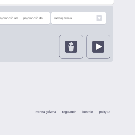
ojemność od
pojemność do
rodzaj silnika
strona główna
regulamin
kontakt
polityka