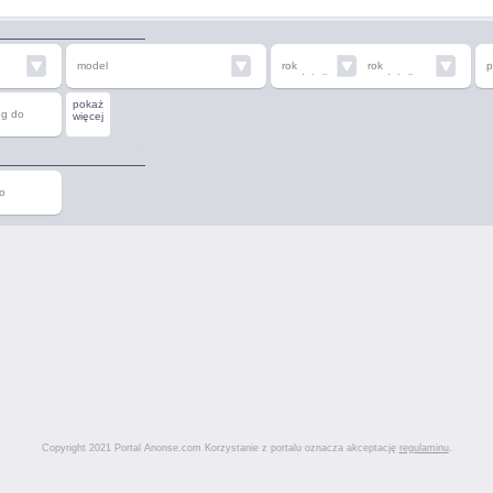
model
rok
rok
p
produkcji
produkcji
od
do
pokaż
eg do
więcej
o
Copyright 2021 Portal Anonse.com Korzystanie z portalu oznacza akceptację
regulaminu
.