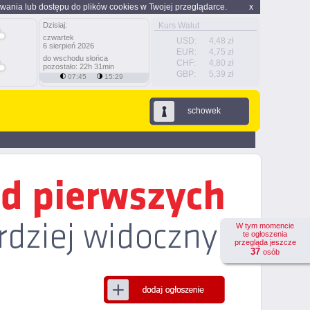
wania lub dostępu do plików cookies w Twojej przeglądarce.
x
Dzisiaj:
Kurs Walut
czwartek
USD:
4,48 zł
6 sierpień 2026
EUR:
4,75 zł
do wschodu słońca
CHF:
4,80 zł
pozostało: 22h 31min
GBP:
5,39 zł
07:45
15:29
schowek
W tym momencie
te ogłoszenia
przegląda jeszcze
37
osób