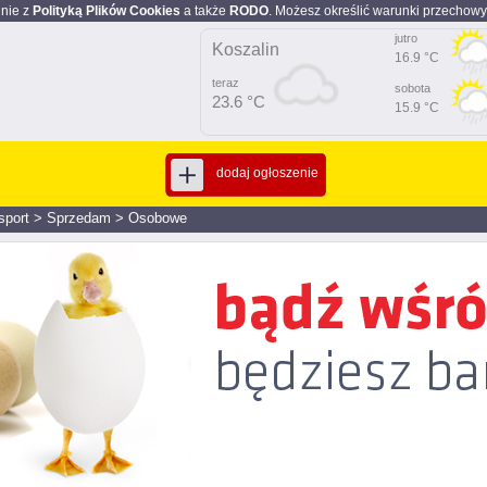
dnie z
Polityką Plików Cookies
a także
RODO
. Możesz określić warunki przechowy
jutro
Koszalin
16.9 °C
teraz
sobota
23.6 °C
15.9 °C
dodaj ogłoszenie
sport
>
Sprzedam
>
Osobowe