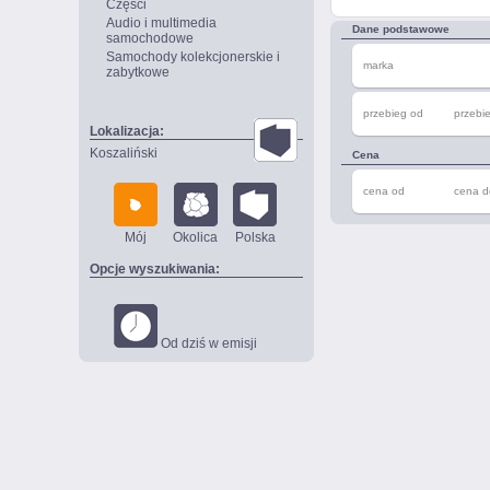
Części
Audio i multimedia
Dane podstawowe
samochodowe
Samochody kolekcjonerskie i
marka
zabytkowe
przebieg od
przebi
Lokalizacja:
Koszaliński
Cena
cena od
cena d
Mój
Okolica
Polska
Opcje wyszukiwania:
Od dziś w emisji