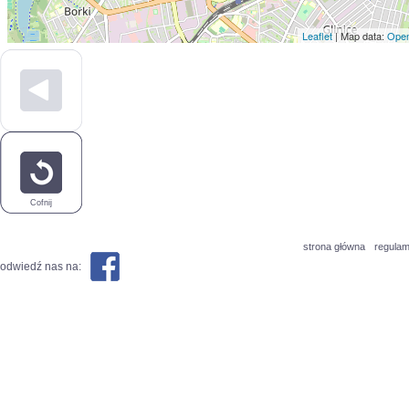
Leaflet
| Map data:
Open
Cofnij
strona główna
regulam
odwiedź nas na: