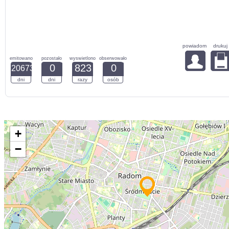
powiadom
drukuj
emitowano
pozostało
wyswietlono
obserwowało
0
823
0
20673
dni
dni
razy
osób
+
−