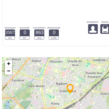
powiadom
drukuj
emitowano
pozostało
wyswietlono
obserwowało
0
863
0
20673
dni
dni
razy
osób
+
−