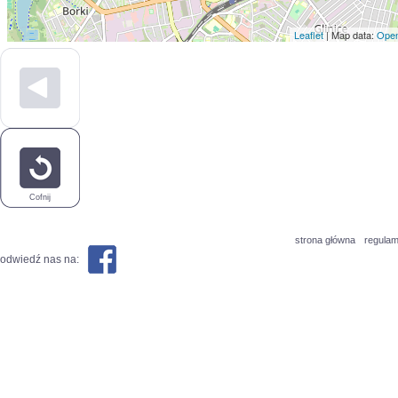
Leaflet
| Map data:
Open
Cofnij
strona główna
regulam
odwiedź nas na: