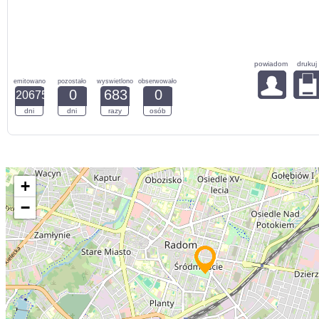
powiadom
drukuj
emitowano
pozostało
wyswietlono
obserwowało
0
683
0
20675
dni
dni
razy
osób
+
−