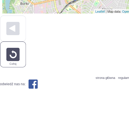
Leaflet
| Map data:
Open
Cofnij
strona główna
regulam
odwiedź nas na: