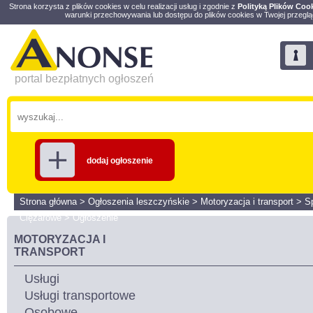
Strona korzysta z plików cookies w celu realizacji usług i zgodnie z
Polityką Plików Coo
warunki przechowywania lub dostępu do plików cookies w Twojej przeglą
portal bezpłatnych ogłoszeń
dodaj ogłoszenie
Strona główna
>
Ogłoszenia leszczyńskie
>
Motoryzacja i transport
>
S
Ciężarowe
>
Ogłoszenie
MOTORYZACJA I
TRANSPORT
Usługi
Usługi transportowe
Osobowe