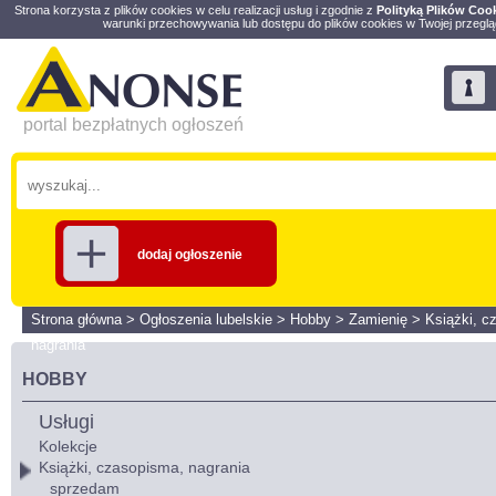
Strona korzysta z plików cookies w celu realizacji usług i zgodnie z
Polityką Plików Coo
warunki przechowywania lub dostępu do plików cookies w Twojej przeglą
portal bezpłatnych ogłoszeń
dodaj ogłoszenie
Strona główna
>
Ogłoszenia lubelskie
>
Hobby
>
Zamienię
>
Książki, c
nagrania
HOBBY
Usługi
Kolekcje
Książki, czasopisma, nagrania
sprzedam