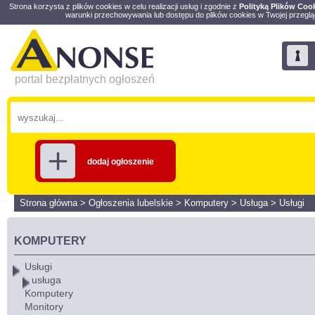
Strona korzysta z plików cookies w celu realizacji usług i zgodnie z
Polityką Plików Coo
warunki przechowywania lub dostępu do plików cookies w Twojej przeglą
portal bezpłatnych ogłoszeń
dodaj ogłoszenie
Strona główna
>
Ogłoszenia lubelskie
>
Komputery
>
Usługa
>
Usługi
KOMPUTERY
Usługi
usługa
Komputery
Monitory