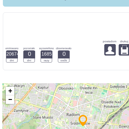
powiadom
drukuj
emitowano
pozostało
wyswietlono
obserwowało
0
0
20674
1685
dni
dni
razy
osób
+
−