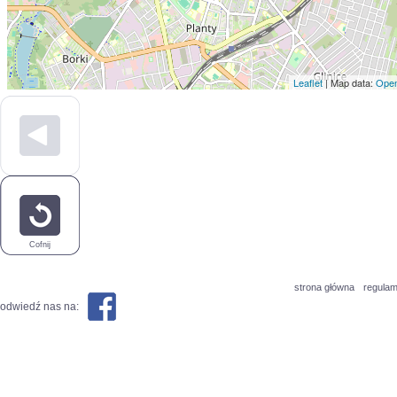
Leaflet
| Map data:
Open
Cofnij
strona główna
regulam
odwiedź nas na: