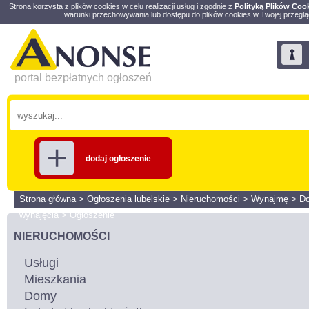
Strona korzysta z plików cookies w celu realizacji usług i zgodnie z
Polityką Plików Coo
warunki przechowywania lub dostępu do plików cookies w Twojej przeglą
portal bezpłatnych ogłoszeń
dodaj ogłoszenie
Strona główna
>
Ogłoszenia lubelskie
>
Nieruchomości
>
Wynajmę
>
Do
wynajęcia
>
Ogłoszenie
NIERUCHOMOŚCI
Usługi
Mieszkania
Domy