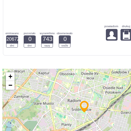
powiadom
drukuj
emitowano
pozostało
wyswietlono
obserwowało
0
743
0
20672
dni
dni
razy
osób
+
−