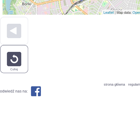
Leaflet
| Map data:
Open
Cofnij
strona główna
regulam
odwiedź nas na: