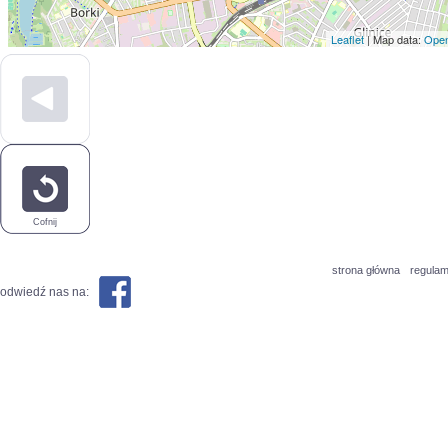
Leaflet
| Map data:
Open
Cofnij
strona główna
regulam
odwiedź nas na: