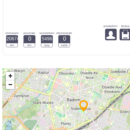
powiadom
drukuj
emitowano
pozostało
wyswietlono
obserwowało
0
0
20674
5496
dni
dni
razy
osób
+
−