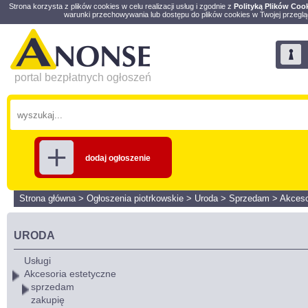
Strona korzysta z plików cookies w celu realizacji usług i zgodnie z
Polityką Plików Coo
warunki przechowywania lub dostępu do plików cookies w Twojej przeglą
portal bezpłatnych ogłoszeń
dodaj ogłoszenie
Strona główna
>
Ogłoszenia piotrkowskie
>
Uroda
>
Sprzedam
>
Akceso
URODA
Usługi
Akcesoria estetyczne
sprzedam
zakupię