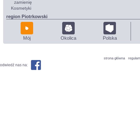
zamienię
Kosmetyki
region Piotrkowski
Mój
Okolica
Polska
strona główna
regulam
odwiedź nas na: