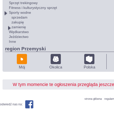
Sprzęt trekingowy
Fitness i kulturystyczny sprzęt
Sporty wodne
sprzedam
zakupię
zamienię
Wędkarstwo
Jeździectwo
Inne
region Przemyski
Mój
Okolica
Polska
W tym momencie te ogłoszenia przegląda jeszcz
strona główna
regulam
odwiedź nas na: