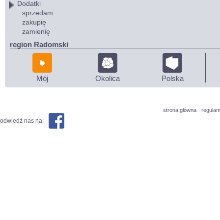
Dodatki
sprzedam
zakupię
zamienię
region Radomski
Mój
Okolica
Polska
strona główna
regulam
odwiedź nas na: