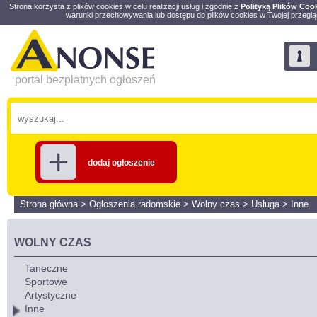
Strona korzysta z plików cookies w celu realizacji usług i zgodnie z
Polityką Plików Coo
warunki przechowywania lub dostępu do plików cookies w Twojej przeglą
portal bezpłatnych ogłoszeń
dodaj ogłoszenie
Strona główna
>
Ogłoszenia radomskie
>
Wolny czas
>
Usługa
>
Inne
WOLNY CZAS
Taneczne
Sportowe
Artystyczne
Inne