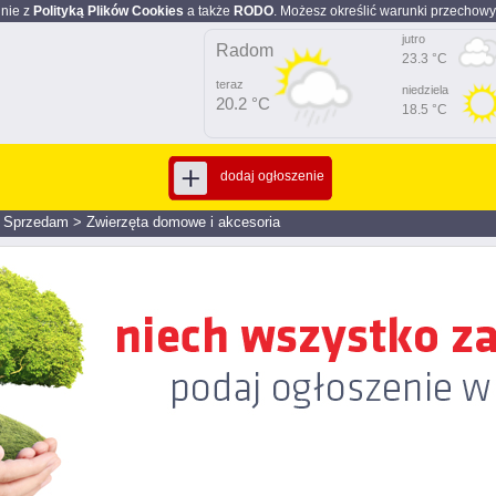
dnie z
Polityką Plików Cookies
a także
RODO
. Możesz określić warunki przechowy
jutro
Radom
23.3 °C
teraz
niedziela
20.2 °C
18.5 °C
dodaj ogłoszenie
>
Sprzedam
>
Zwierzęta domowe i akcesoria