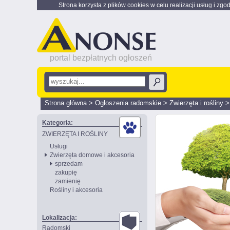
Strona korzysta z plików cookies w celu realizacji usług i zgo
portal bezpłatnych ogłoszeń
Strona główna
>
Ogłoszenia radomskie
>
Zwierzęta i rośliny
Kategoria:
ZWIERZĘTA I ROŚLINY
Usługi
Zwierzęta domowe i akcesoria
sprzedam
zakupię
zamienię
Rośliny i akcesoria
Lokalizacja:
Radomski