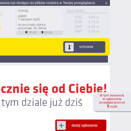
wania lub dostępu do plików cookies w Twojej przeglądarce.
x
Dzisiaj:
Kurs Walut
piątek
USD:
4,48 zł
7 sierpień 2026
EUR:
4,75 zł
do wschodu słońca
CHF:
4,80 zł
pozostało: 0h 36min
GBP:
5,39 zł
07:45
15:29
schowek
W tym momencie
te ogłoszenia
przegląda jeszcze
9
osób