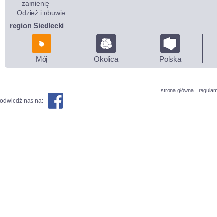
zamienię
Odzież i obuwie
region Siedlecki
Mój
Okolica
Polska
strona główna
regulam
odwiedź nas na: