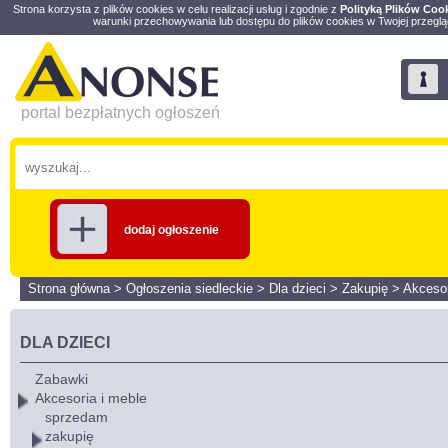
Strona korzysta z plików cookies w celu realizacji usług i zgodnie z
Polityką Plików Coo
warunki przechowywania lub dostępu do plików cookies w Twojej przeglą
portal bezpłatnych ogłoszeń
dodaj ogłoszenie
Strona główna
>
Ogłoszenia siedleckie
>
Dla dzieci
>
Zakupię
>
Akcesor
DLA DZIECI
Zabawki
Akcesoria i meble
sprzedam
zakupię