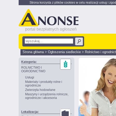
Strona korzysta z plików cookies w celu realizacji usług i zgo
portal bezpłatnych ogłoszeń
Strona główna
>
Ogłoszenia siedleckie
>
Rolnictwo i ogrodnic
Kategoria:
ROLNICTWO I
OGRODNICTWO
Usługi
Materiały i produkty rolne i
ogrodnicze
Zwierzęta hodowlane
Maszyny i urządzenia rolnicze,
ogrodnicze i akcesoria
Lokalizacja: