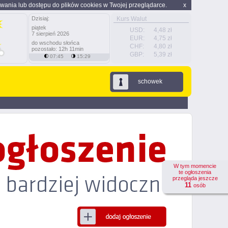
wania lub dostępu do plików cookies w Twojej przeglądarce.
x
Dzisiaj:
Kurs Walut
piątek
USD:
4,48 zł
7 sierpień 2026
EUR:
4,75 zł
do wschodu słońca
CHF:
4,80 zł
pozostało: 12h 11min
GBP:
5,39 zł
07:45
15:29
schowek
W tym momencie
te ogłoszenia
przegląda jeszcze
11
osób