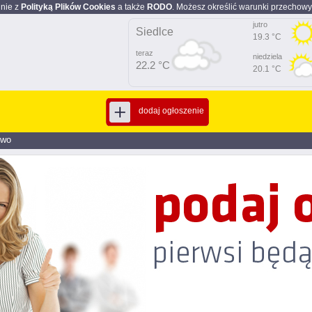
dnie z
Polityką Plików Cookies
a także
RODO
. Możesz określić warunki przechowy
jutro
Siedlce
19.3 °C
teraz
niedziela
22.2 °C
20.1 °C
dodaj ogłoszenie
two