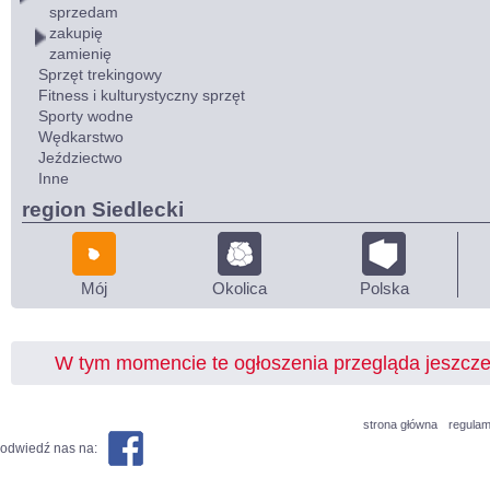
sprzedam
zakupię
zamienię
Sprzęt trekingowy
Fitness i kulturystyczny sprzęt
Sporty wodne
Wędkarstwo
Jeździectwo
Inne
region Siedlecki
Mój
Okolica
Polska
W tym momencie te ogłoszenia przegląda jeszcz
strona główna
regulam
odwiedź nas na: