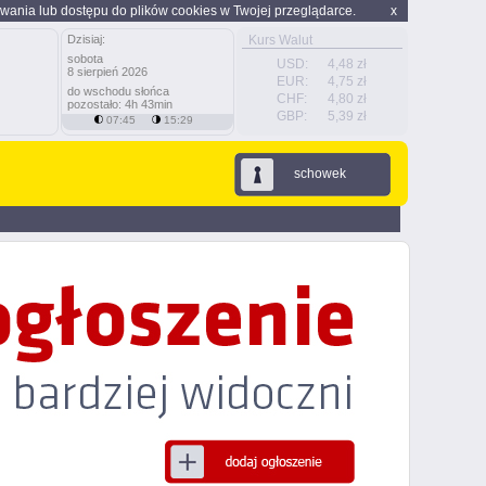
wania lub dostępu do plików cookies w Twojej przeglądarce.
x
Dzisiaj:
Kurs Walut
sobota
USD:
4,48 zł
8 sierpień 2026
EUR:
4,75 zł
do wschodu słońca
CHF:
4,80 zł
pozostało: 4h 43min
GBP:
5,39 zł
07:45
15:29
schowek