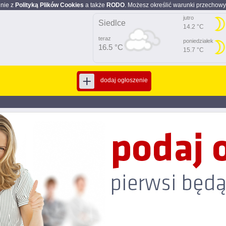
dnie z
Polityką Plików Cookies
a także
RODO
. Możesz określić warunki przechowy
jutro
Siedlce
14.2 °C
teraz
poniedziałek
16.5 °C
15.7 °C
dodaj ogłoszenie