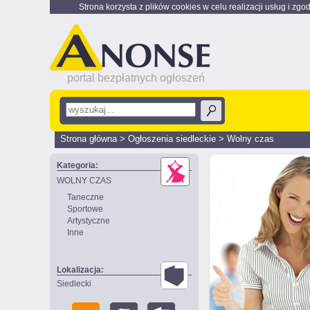
Strona korzysta z plików cookies w celu realizacji usług i zgo
portal bezpłatnych ogłoszeń
Strona główna
>
Ogłoszenia siedleckie
>
Wolny czas
Kategoria:
WOLNY CZAS
Taneczne
Sportowe
Artystyczne
Inne
Lokalizacja:
Siedlecki