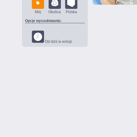
Mój
Okolica
Polska
Opcje wyszukiwania:
Od dziś w emisji