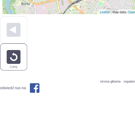
Leaflet
| Map data:
Open
Cofnij
strona główna
regulam
odwiedź nas na: