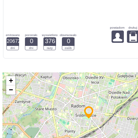
powiadom
drukuj
emitowano
pozostało
wyswietlono
obserwowało
0
376
0
20672
dni
dni
razy
osób
+
−