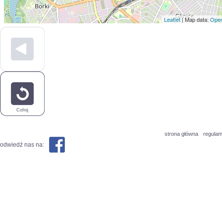
Leaflet
| Map data:
Open
Cofnij
strona główna
regulam
odwiedź nas na: