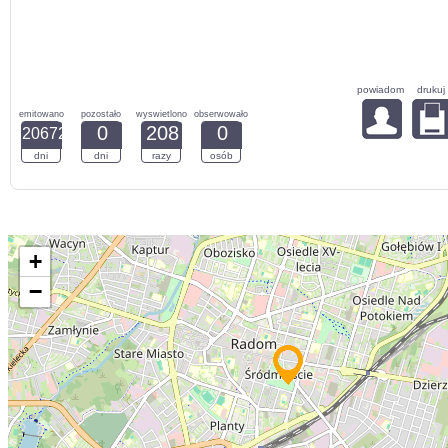
powiadom
drukuj
emitowano
pozostało
wyswietlono
obserwowało
0
208
0
20672
dni
dni
razy
osób
+
−