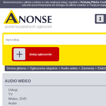
Strona korzysta z plików cookies w celu realizacji usług i zgodnie z
Polityką Plików Coo
warunki przechowywania lub dostępu do plików cookies w Twojej przeglą
portal bezpłatnych ogłoszeń
dodaj ogłoszenie
Strona główna
>
Ogłoszenia słupskie
>
Audio wideo
>
Zamienię
>
Elektr
AUDIO WIDEO
Usługi
TV
Wideo, DVD
Audio