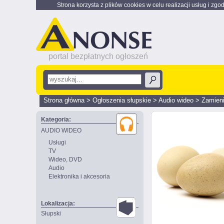
Strona korzysta z plików cookies w celu realizacji usług i zgo
portal bezpłatnych ogłoszeń
Strona główna
>
Ogłoszenia słupskie
>
Audio wideo
>
Zamien
Kategoria:
AUDIO WIDEO
Usługi
TV
Wideo, DVD
Audio
Elektronika i akcesoria
Lokalizacja:
Słupski