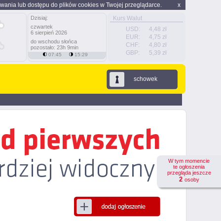
wania lub dostępu do plików cookies w Twojej przeglądarce.
x
Dzisiaj:
Kurs Walut
czwartek
USD:
4,48 zł
6 sierpień 2026
EUR:
4,75 zł
do wschodu słońca
CHF:
4,80 zł
pozostało: 23h 9min
GBP:
5,39 zł
07:45
15:29
schowek
W tym momencie
te ogłoszenia
przegląda jeszcze
2
osoby