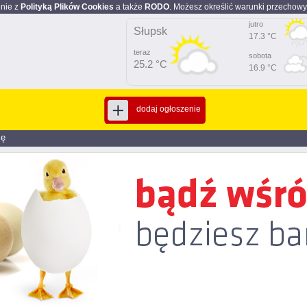
dnie z
Polityką Plików Cookies
a także
RODO
. Możesz określić warunki przechowy
jutro
Słupsk
17.3 °C
teraz
sobota
25.2 °C
16.9 °C
dodaj ogłoszenie
ię