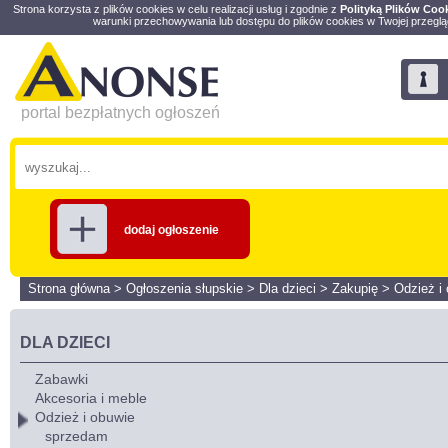
Strona korzysta z plików cookies w celu realizacji usług i zgodnie z
Polityką Plików Coo
warunki przechowywania lub dostępu do plików cookies w Twojej przeglą
portal bezpłatnych ogłoszeń
dodaj ogłoszenie
Strona główna
>
Ogłoszenia słupskie
>
Dla dzieci
>
Zakupię
>
Odzież i
DLA DZIECI
Zabawki
Akcesoria i meble
Odzież i obuwie
sprzedam