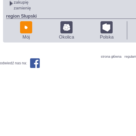
zakupię
zamienię
region Słupski
Mój
Okolica
Polska
strona główna
regulam
odwiedź nas na: