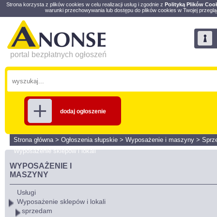
Strona korzysta z plików cookies w celu realizacji usług i zgodnie z
Polityką Plików Coo
warunki przechowywania lub dostępu do plików cookies w Twojej przeglą
portal bezpłatnych ogłoszeń
dodaj ogłoszenie
Strona główna
>
Ogłoszenia słupskie
>
Wyposażenie i maszyny
>
Sprz
Wyposażenie sklepów i lokali
WYPOSAŻENIE I
MASZYNY
Usługi
Wyposażenie sklepów i lokali
sprzedam