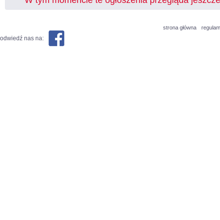
W tym momencie te ogłoszenia przegląda jeszcz
strona główna
regulam
odwiedź nas na: