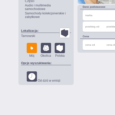
Części
Audio i multimedia
Dane podstawowe
samochodowe
Samochody kolekcjonerskie i
marka
zabytkowe
przebieg od
przebi
Lokalizacja:
Tarnowski
Cena
cena od
cena d
Mój
Okolica
Polska
Opcje wyszukiwania:
Od dziś w emisji