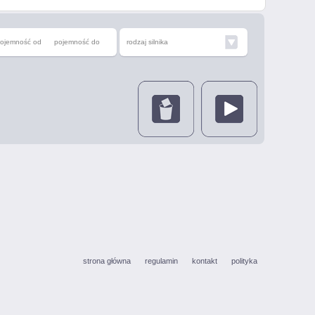
ojemność od
pojemność do
rodzaj silnika
strona główna
regulamin
kontakt
polityka