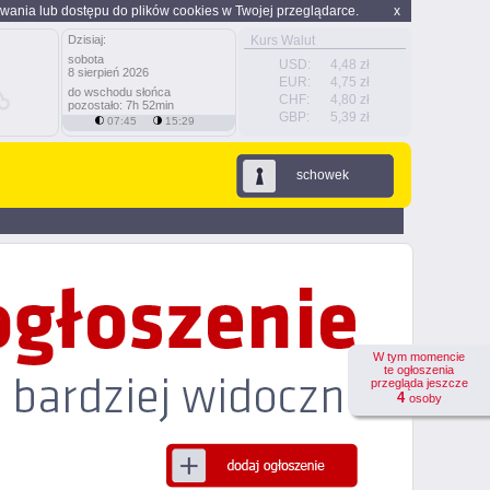
wania lub dostępu do plików cookies w Twojej przeglądarce.
x
Dzisiaj:
Kurs Walut
sobota
USD:
4,48 zł
8 sierpień 2026
EUR:
4,75 zł
do wschodu słońca
CHF:
4,80 zł
pozostało: 7h 52min
GBP:
5,39 zł
07:45
15:29
schowek
W tym momencie
te ogłoszenia
przegląda jeszcze
4
osoby