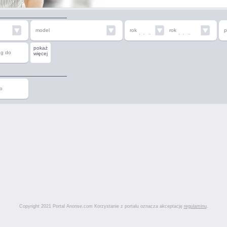
model
rok
rok
p
produkcji
produkcji
od
do
pokaż
eg do
więcej
o
Copyright 2021 Portal Anonse.com Korzystanie z portalu oznacza akceptację
regulaminu
.