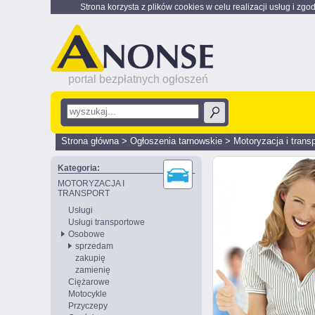
Strona korzysta z plików cookies w celu realizacji usług i zgo
portal bezpłatnych ogłoszeń
Strona główna
>
Ogłoszenia tarnowskie
>
Motoryzacja i transp
Kategoria:
MOTORYZACJA I
TRANSPORT
Usługi
Usługi transportowe
Osobowe
sprzedam
zakupię
zamienię
Ciężarowe
Motocykle
Przyczepy