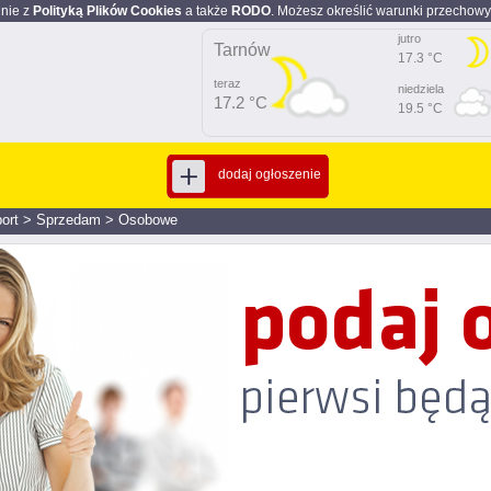
dnie z
Polityką Plików Cookies
a także
RODO
. Możesz określić warunki przechowy
jutro
Tarnów
17.3 °C
teraz
niedziela
17.2 °C
19.5 °C
dodaj ogłoszenie
ort
>
Sprzedam
>
Osobowe