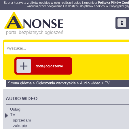
Strona korzysta z plików cookies w celu realizacji usług i zgodnie z
Polityką Plików Coo
warunki przechowywania lub dostępu do plików cookies w Twojej przeglą
portal bezpłatnych ogłoszeń
dodaj ogłoszenie
Strona główna
>
Ogłoszenia wałbrzyskie
>
Audio wideo
>
TV
AUDIO WIDEO
Usługi
TV
sprzedam
zakupię