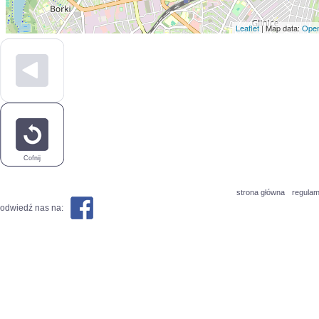
Leaflet
| Map data:
Open
Cofnij
strona główna
regulam
odwiedź nas na: