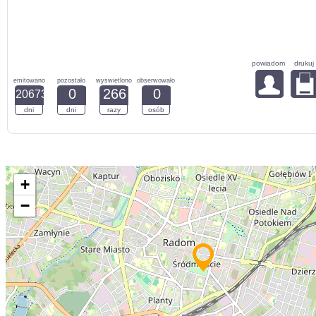
powiadom
drukuj
emitowano
pozostało
wyswietlono
obserwowało
0
266
0
20673
dni
dni
razy
osób
+
−