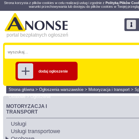
Strona korzysta z plików cookies w celu realizacji usług i zgodnie z
Polityką Plików Coo
warunki przechowywania lub dostępu do plików cookies w Twojej przeglą
portal bezpłatnych ogłoszeń
dodaj ogłoszenie
Strona główna
>
Ogłoszenia warszawskie
>
Motoryzacja i transport
>
S
Osobowe
>
Ogłoszenie
MOTORYZACJA I
TRANSPORT
Usługi
Usługi transportowe
Osobowe