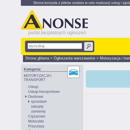
Strona korzysta z plików cookies w celu realizacji usług i zgo
portal bezpłatnych ogłoszeń
Strona główna
>
Ogłoszenia warszawskie
>
Motoryzacja i tra
Kategoria:
MOTORYZACJA I
TRANSPORT
Usługi
Usługi transportowe
Osobowe
sprzedam
zakupię
zamienię
Ciężarowe
Motocykle
Przyczepy