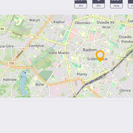
dni
dni
razy
o