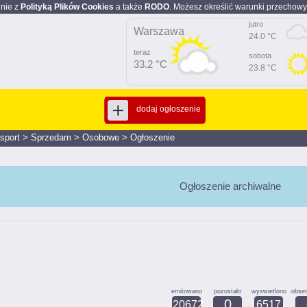
dnie z
Polityką Plików Cookies
a także
RODO
. Możesz określić warunki przechowy
jutro
Warszawa
24.0 °C
teraz
sobota
33.2 °C
23.8 °C
dodaj ogłoszenie
nsport
>
Sprzedam
>
Osobowe
>
Ogłoszenie
Ogłoszenie archiwalne
emitowano
pozostało
wyswietlono
obse
0
20672
6517