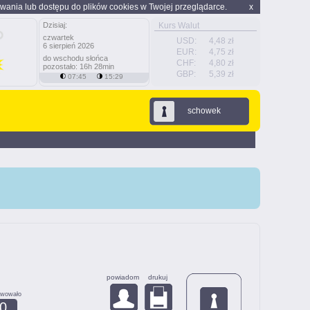
wania lub dostępu do plików cookies w Twojej przeglądarce.
x
Dzisiaj:
Kurs Walut
czwartek
USD:
4,48 zł
6 sierpień 2026
EUR:
4,75 zł
do wschodu słońca
CHF:
4,80 zł
pozostało: 16h 28min
GBP:
5,39 zł
07:45
15:29
schowek
powiadom
drukuj
rwowało
0