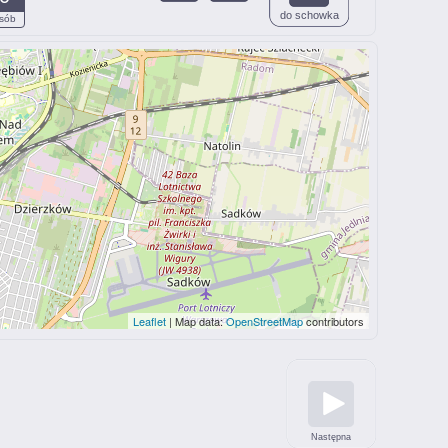
do schowka
sób
Leaflet
| Map data:
OpenStreetMap
contributors
Następna