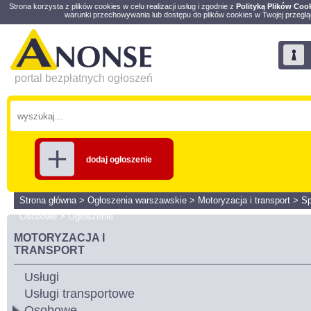
Strona korzysta z plików cookies w celu realizacji usług i zgodnie z
Polityką Plików Coo
warunki przechowywania lub dostępu do plików cookies w Twojej przeglą
portal bezpłatnych ogłoszeń
dodaj ogłoszenie
Strona główna
>
Ogłoszenia warszawskie
>
Motoryzacja i transport
>
S
Osobowe
>
Ogłoszenie
MOTORYZACJA I
TRANSPORT
Usługi
Usługi transportowe
Osobowe