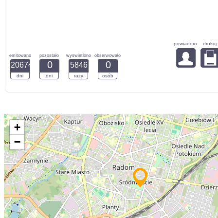
powiadom
drukuj
emitowano
pozostało
wyswietlono
obserwowało
0
0
20674
5846
dni
dni
razy
osób
+
−