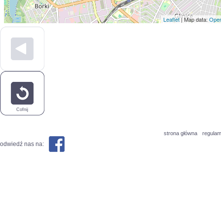
Leaflet
| Map data:
Open
Cofnij
strona główna
regulam
odwiedź nas na: