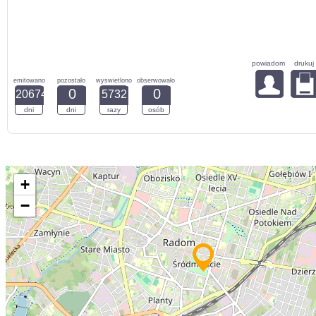
powiadom
drukuj
emitowano
pozostało
wyswietlono
obserwowało
0
0
20674
5732
dni
dni
razy
osób
+
−