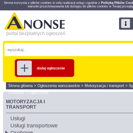
Strona korzysta z plików cookies w celu realizacji usług i zgodnie z
Polityką Plików Coo
warunki przechowywania lub dostępu do plików cookies w Twojej przeglą
portal bezpłatnych ogłoszeń
dodaj ogłoszenie
Strona główna
>
Ogłoszenia warszawskie
>
Motoryzacja i transport
>
S
Osobowe
>
Ogłoszenie
MOTORYZACJA I
TRANSPORT
Usługi
Usługi transportowe
Osobowe