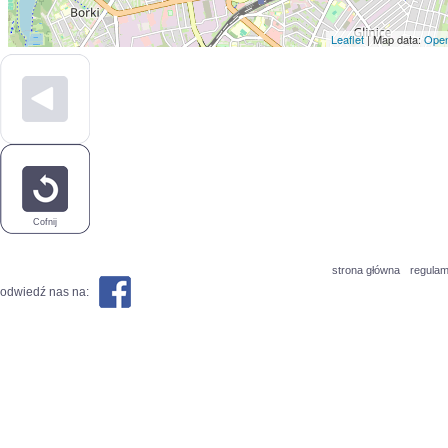
Leaflet
| Map data:
Open
Cofnij
strona główna
regulam
odwiedź nas na: